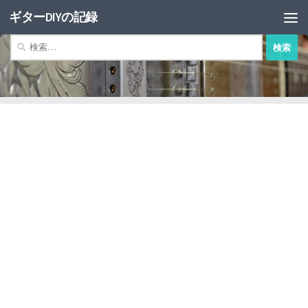
ギターDIYの記録
コンテンツへスキップ
検
索: