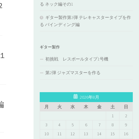
2
る ネック編その1
ギター製作第3弾 テレキャスタータイプを作
る バインディング編
ギター製作
１
初挑戦 レスポールタイプ1号機
第2弾 ジャズマスターを作る
2026年8月
編
月
火
水
木
金
土
日
1
2
3
4
5
6
7
8
9
10
11
12
13
14
15
16